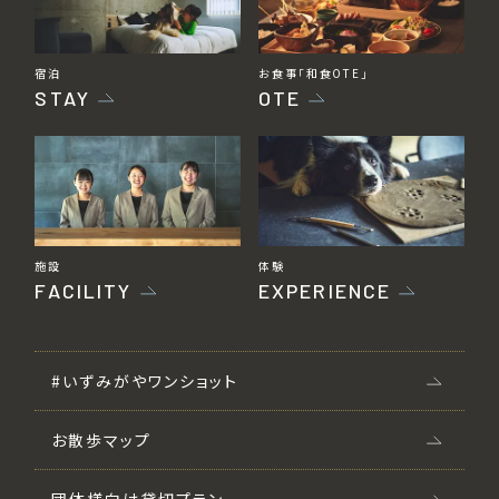
宿泊
お食事「和食OTE」
STAY
OTE
施設
体験
FACILITY
EXPERIENCE
#いずみがやワンショット
お散歩マップ
団体様向け貸切プラン