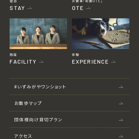
宿泊
お食事「和食OTE」
STAY
OTE
施設
体験
FACILITY
EXPERIENCE
#いずみがやワンショット
お散歩マップ
団体様向け貸切プラン
アクセス